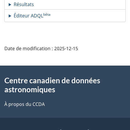
Résultats
bêta
Éditeur ADQL
Date de modification :
2025-12-15
À
Centre canadien de données
propos
astronomiques
de
À propos du CCDA
ce
site