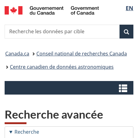
/
Sélec
EN
Passer
Passer
Canadian
au
à
de
Astronomy
contenu
la
Data
Recherche
Recherche
principal
version
la
Centre
les
HTML
Rech
données
simplifiée
langu
Vous
par
Canada.ca
Conseil national de recherches Canada
cible
êtes
Centre canadien de données astronomiques
ici
Menus
:
Me
Recherche avancée
Recherche