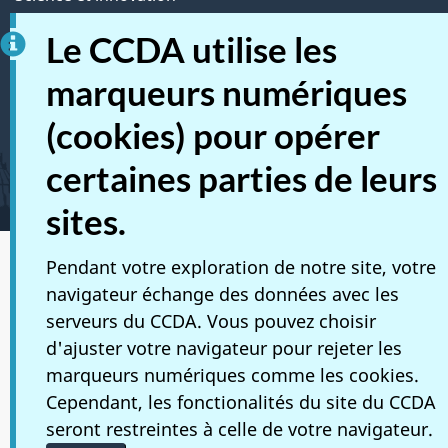
Le CCDA utilise les
Autochtones
marqueurs numériques
Vétérans et militaires
(cookies) pour opérer
Jeunesse
certaines parties de leurs
Gérer les événements de la vie
sites.
Pendant votre exploration de notre site, votre
Médias sociaux
navigateur échange des données avec les
Applications mobiles
serveurs du CCDA. Vous pouvez choisir
d'ajuster votre navigateur pour rejeter les
À propos de Canada.ca
marqueurs numériques comme les cookies.
Cependant, les fonctionalités du site du CCDA
Avis
seront restreintes à celle de votre navigateur.